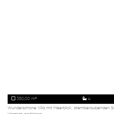
350,00 m²
4
Wunderschöne Villa mit Meerblick, atemberaubenden