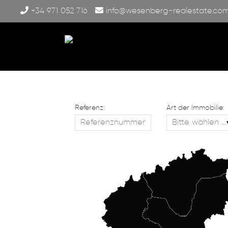
+34 971 052 716
info@wesenberg-realestate.co
Referenz:
Art der Immobilie: