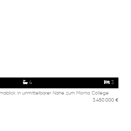
4
3
ramablick in unmittelbarer Nähe zum Morna College
3.450.000 €