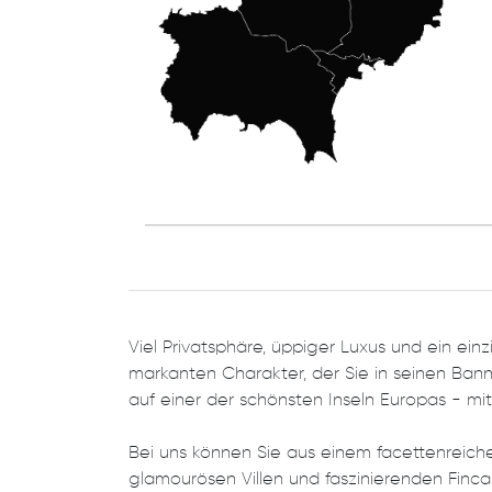
Viel Privatsphäre, üppiger Luxus und ein einz
markanten Charakter, der Sie in seinen Bann 
auf einer der schönsten Inseln Europas - m
Bei uns können Sie aus einem facettenrei
glamourösen Villen und faszinierenden Fincas