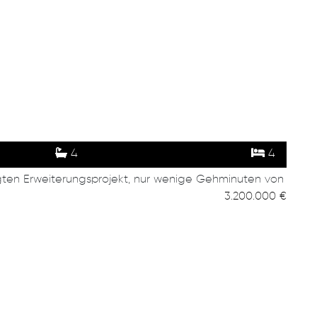
4
4
gten Erweiterungsprojekt, nur wenige Gehminuten von
3.200.000 €