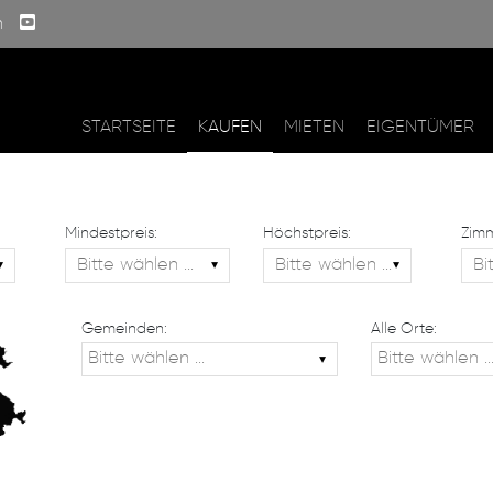
m
STARTSEITE
KAUFEN
MIETEN
EIGENTÜMER
Mindestpreis:
Höchstpreis:
Zimm
Gemeinden:
Alle Orte: