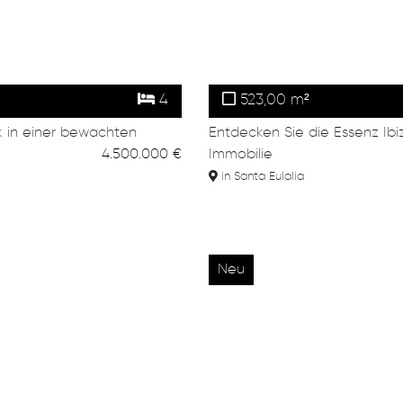
4
523,00 m²
k in einer bewachten
Entdecken Sie die Essenz Ibi
4.500.000 €
Immobilie
in Santa Eulalia
Neu