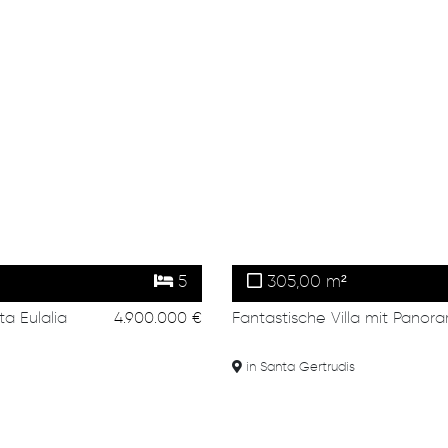
5
305,00 m²
a Eulalia
4.900.000 €
Fantastische Villa mit Pano
in Santa Gertrudis