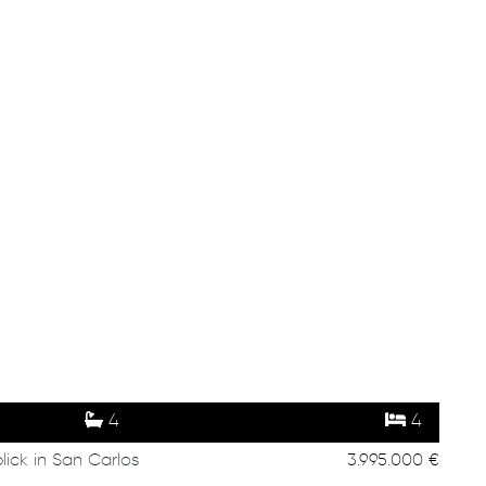
4
4
lick in San Carlos
3.995.000 €