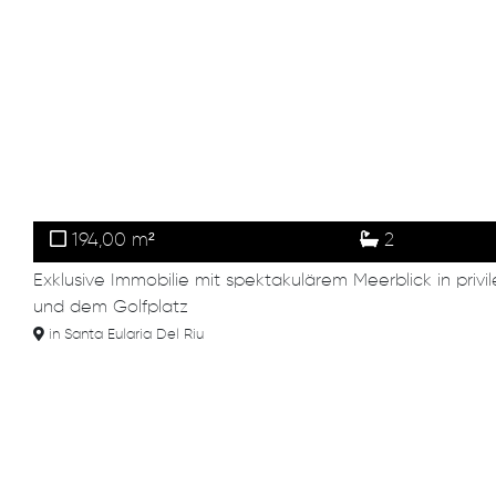
194,00 m²
2
Exklusive Immobilie mit spektakulärem Meerblick in priv
und dem Golfplatz
in Santa Eularia Del Riu