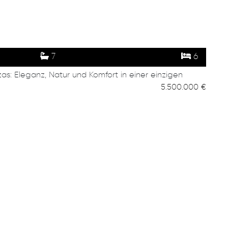
7
6
zas: Eleganz, Natur und Komfort in einer einzigen
5.500.000 €