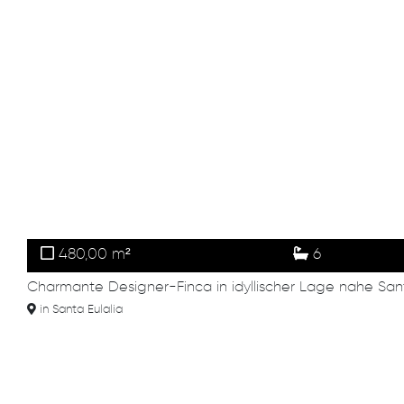
480,00 m²
6
Charmante Designer-Finca in idyllischer Lage nahe Sant
in Santa Eulalia