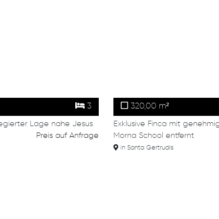
3
320,00 m²
ilegierter Lage nahe Jesus
Exklusive Finca mit genehmi
Preis auf Anfrage
Morna School entfernt
in Santa Gertrudis