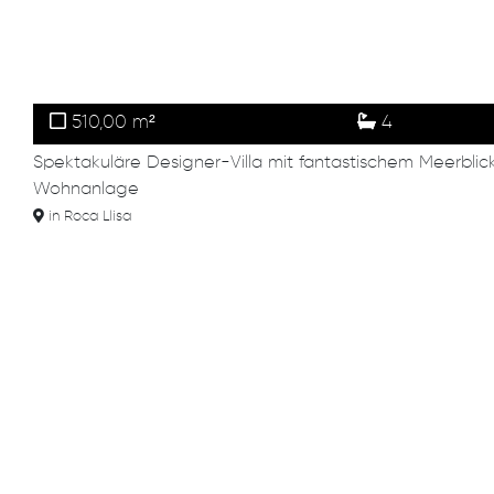
510,00 m²
4
Spektakuläre Designer-Villa mit fantastischem Meerblic
Wohnanlage
in Roca Llisa