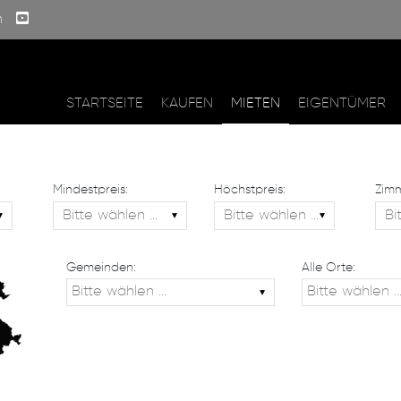
m
STARTSEITE
KAUFEN
MIETEN
EIGENTÜMER
Mindestpreis:
Höchstpreis:
Zimm
Gemeinden:
Alle Orte: