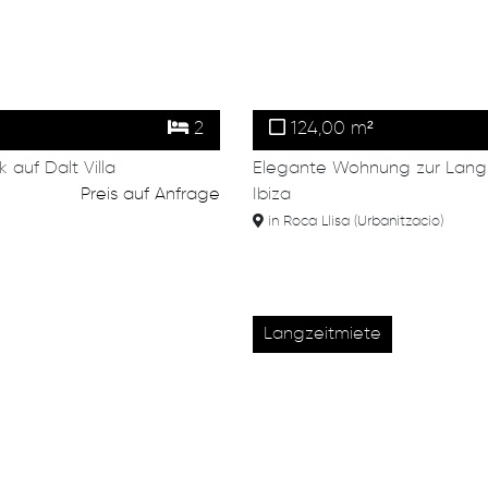
2
124,00 m²
auf Dalt Villa
Elegante Wohnung zur Langze
Preis auf Anfrage
Ibiza
in Roca Llisa (Urbanitzacio)
Langzeitmiete