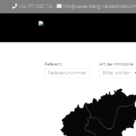
+34 971 052 716
info@wesenberg-realestate.co
Referenz:
Art der Immobilie: