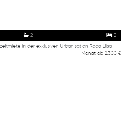
2
2
itmiete in der exklusiven Urbanisation Roca Llisa -
Monat
ab
2.300 €