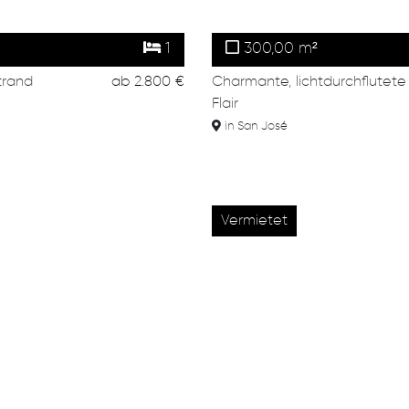
1
300,00 m²
trand
ab
2.800 €
Charmante, lichtdurchflutet
Flair
in San José
Vermietet