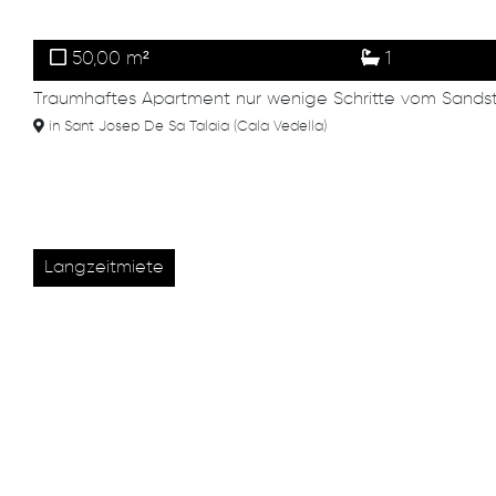
50,00 m²
1
Traumhaftes Apartment nur wenige Schritte vom Sands
in Sant Josep De Sa Talaia (Cala Vedella)
Langzeitmiete