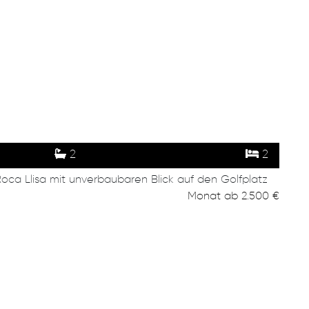
2
2
oca Llisa mit unverbaubaren Blick auf den Golfplatz
Monat
ab
2.500 €