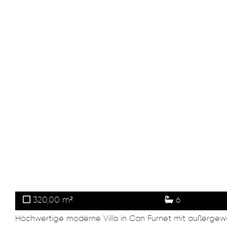
320,00 m²
6
Hochwertige moderne Villa in Can Furnet mit außerge