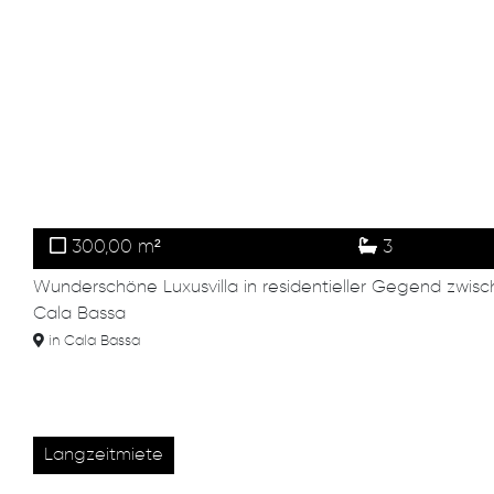
300,00 m²
3
Wunderschöne Luxusvilla in residentieller Gegend zwisc
Cala Bassa
in Cala Bassa
Langzeitmiete