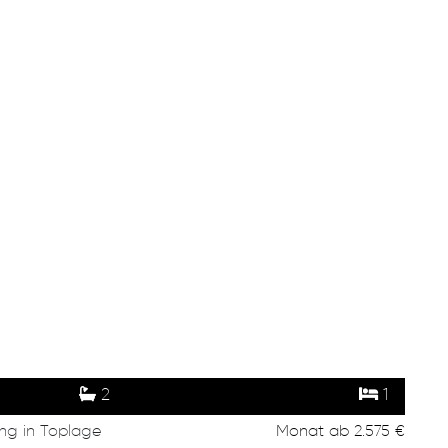
2
1
ng in Toplage
Monat
ab
2.575 €