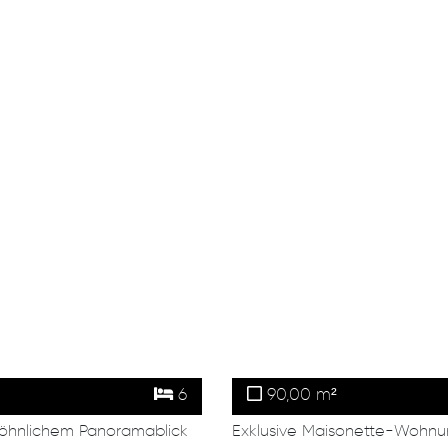
6
90,00 m²
wöhnlichem Panoramablick
Exklusive Maisonette-Wohnu