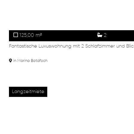
125,00 m²
2
Fantastische Luxuswohnung mit 2 Schlafzimmer und Blick 
in Marina Botafoch
Langzeitmiete