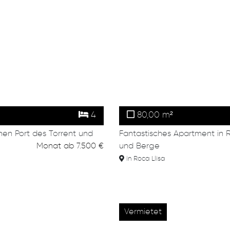
4
80,00 m²
hen Port des Torrent und
Fantastisches Apartment in R
Monat
ab
7.500 €
und Berge
in Roca Llisa
Vermietet