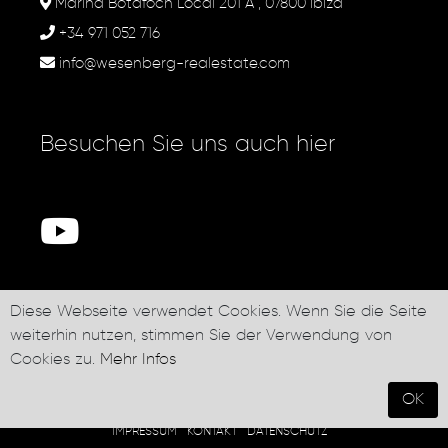
Marina Botafoch Local 201 A , 07800 Ibiza
+34 971 052 716
info@wesenberg-realestate.com
Besuchen Sie uns auch hier
Diese Webseite verwendet Cookies. Wenn Sie die Seite
Newsletter abonnieren
weiterhin nutzen, stimmen Sie der Verwendung von
Cookies zu.
Mehr Infos
OK
Wesenberg Group SL © 2026
IMPRESSUM
KONTAKT
DATENSCHUTZ