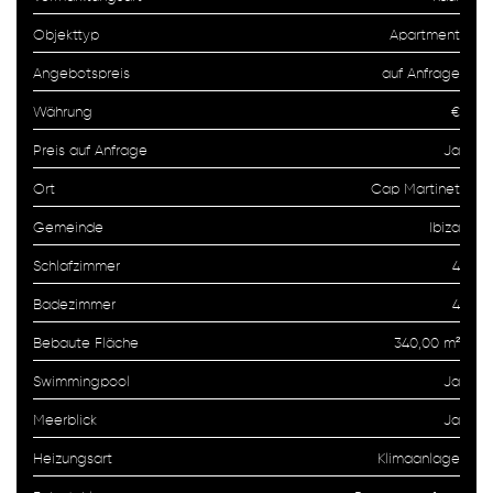
Objekttyp
Apartment
Angebotspreis
auf Anfrage
Währung
€
Preis auf Anfrage
Ja
Ort
Cap Martinet
Gemeinde
Ibiza
Schlafzimmer
4
Badezimmer
4
Bebaute Fläche
340,00 m²
Swimmingpool
Ja
Meerblick
Ja
Heizungsart
Klimaanlage