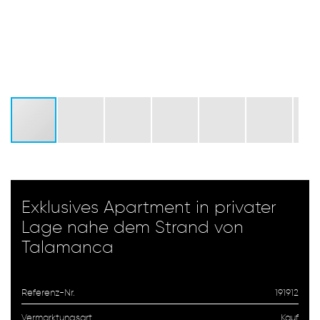
Exklusives Apartment in privater
Lage nahe dem Strand von
Talamanca
Referenz-Nr.
191912
Vermarktungsart
Kauf