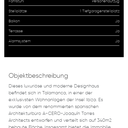
Fahrstuhl
Personenaufzug
Stellplätze
1 Tiefgaragenstellplatz
Balkon
Ja
Terrasse
Ja
Alarmsystem
Ja
Objektbeschreibung
Dieses luxuriöse und moderne Designhaus
befindet sich in Talamanca, in einer der
exklusivsten Wohnanlagen der Insel Ibiza. Es
wurde von dem renommierten spanischen
Architekturbüro A-CERO-Joaquín Torres
Architects entworfen und verteilt sich auf 340m2
bebaute Fläche. Insgesamt bietet die Immobilie