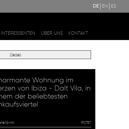
DE
EN
ES
INTERESSENTEN
ÜBER UNS
KONTAKT
Merken
harmante Wohnung im
rzen von Ibiza - Dalt Vila, in
nem der beliebtesten
nkaufsviertel
erenz-Nr.
192757