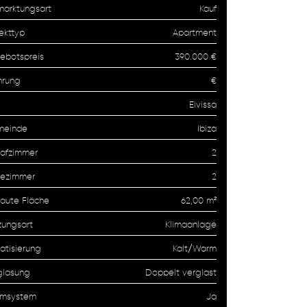
marktungsart
Kauf
ekttyp
Apartment
ebotspreis
390.000 €
rung
€
Eivissa
einde
Ibiza
lafzimmer
2
ezimmer
2
aute Fläche
62,00 m²
zungsart
Klimaanlage
atisierung
Kalt/Warm
glasung
Doppelt verglast
rmsystem
Ja