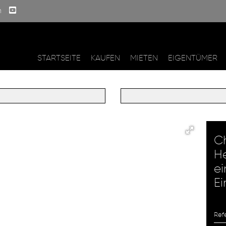
m
STARTSEITE
KAUFEN
MIETEN
EIGENTÜMER
C
He
ei
Ei
Ref