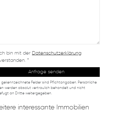
Ich bin mit der
Datenschutzerklärung
verstanden. *
* gekennzeichnete Felder sind Pflichtangaben. Persönliche
n werden absolut vertraulich behandelt und nicht
fugt an Dritte weitergegeben.
itere interessante Immobilien