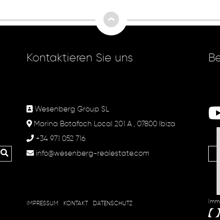
Kontaktieren Sie uns
Be
Wesenberg Group SL
Marina Botafoch Local 201 A , 07800 Ibiza
+34 971 052 716
info@wesenberg-realestate.com
Imm
IMPRESSUM
KONTAKT
DATENSCHUTZ