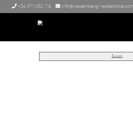
+34 971 052 716
info@wesenberg-realestate.co
Zurück