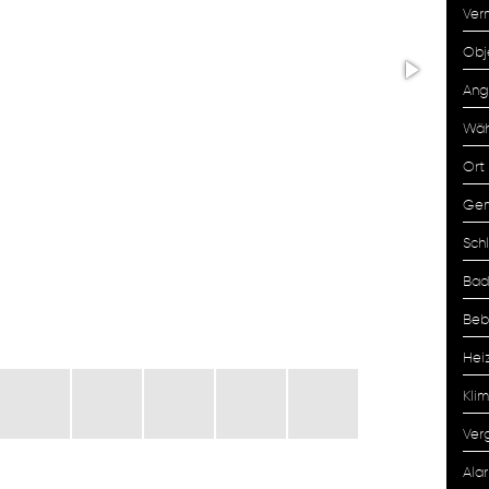
Ver
Obj
Ang
Wäh
Ort
Gem
Sch
Bad
Beb
Hei
Klim
Ver
Ala