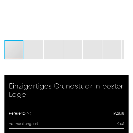
Einzigartiges Grundstück in bester
Lage
Referenz-Nr.
192838
Vermarktungsart
Kauf