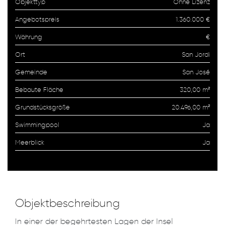
Objekttyp
Ohne Lizenz
Angebotspreis
1.360.000 €
Währung
€
Ort
San Jordi
Gemeinde
San José
Bebaute Fläche
320,00 m²
Grundstücksgröße
20.496,00 m²
Swimmingpool
Ja
Meerblick
Ja
Objektbeschreibung
In einer der begehrtesten Lagen der Insel